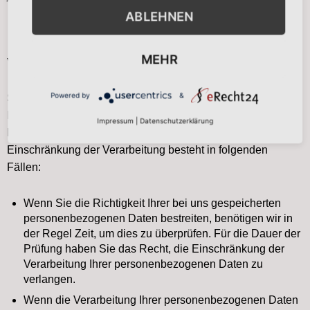
ABLEHNEN
Recht auf Einschränkung der
MEHR
Verarbeitung
Powered by
&
Sie haben das Recht, die Einschränkung der Verarbeitung
Ihrer personenbezogenen Daten zu verlangen. Hierzu
Impressum
|
Datenschutzerklärung
können Sie sich jederzeit an uns wenden. Das Recht auf
Einschränkung der Verarbeitung besteht in folgenden
Fällen:
Wenn Sie die Richtigkeit Ihrer bei uns gespeicherten
personenbezogenen Daten bestreiten, benötigen wir in
der Regel Zeit, um dies zu überprüfen. Für die Dauer der
Prüfung haben Sie das Recht, die Einschränkung der
Verarbeitung Ihrer personenbezogenen Daten zu
verlangen.
Wenn die Verarbeitung Ihrer personenbezogenen Daten