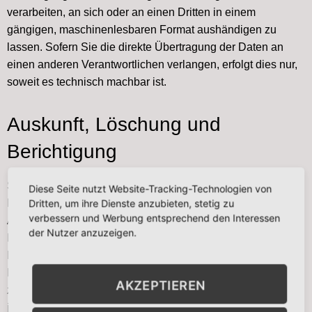
verarbeiten, an sich oder an einen Dritten in einem
gängigen, maschinenlesbaren Format aushändigen zu
lassen. Sofern Sie die direkte Übertragung der Daten an
einen anderen Verantwortlichen verlangen, erfolgt dies nur,
soweit es technisch machbar ist.
Auskunft, Löschung und
Berichtigung
Sie haben im Rahmen der geltenden gesetzlichen
Diese Seite nutzt Website-Tracking-Technologien von
Bestimmungen jederzeit das Recht auf unentgeltliche
Dritten, um ihre Dienste anzubieten, stetig zu
verbessern und Werbung entsprechend den Interessen
Auskunft über Ihre gespeicherten personenbezogenen
der Nutzer anzuzeigen.
Daten, deren Herkunft und Empfänger und den Zweck der
Datenverarbeitung und ggf. ein Recht auf Berichtigung oder
Löschung dieser Daten. Hierzu sowie zu weiteren Fragen
AKZEPTIEREN
zum Thema personenbezogene Daten können Sie sich
jederzeit an uns wenden.