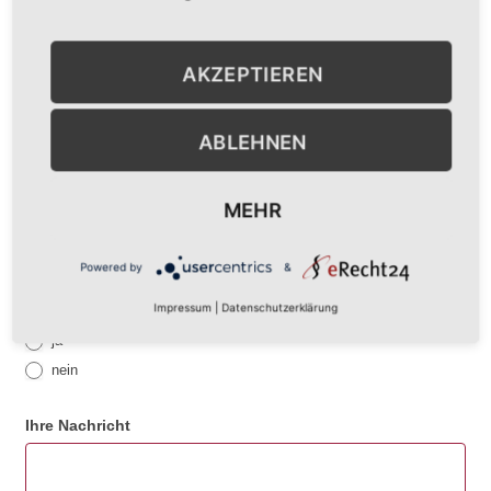
Preisvorstellung dfldkflf. aldlkksdjflksdfjsdfjdskf
AKZEPTIEREN
Grundstücksgröße
ABLEHNEN
MEHR
Anzahl Garagen-/PKW-Stellplätze
Powered by
&
Impressum
|
Datenschutzerklärung
Keller notwendig?
ja
nein
Ihre Nachricht