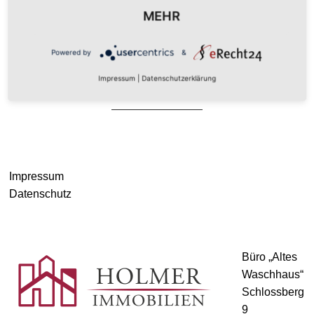
MEHR
Powered by
&
Impressum
|
Datenschutzerklärung
BACK TO TOP
© HOLMER IMMOBILIEN 2021
Impressum
Datenschutz
Büro „Altes
Waschhaus“
Schlossberg
9